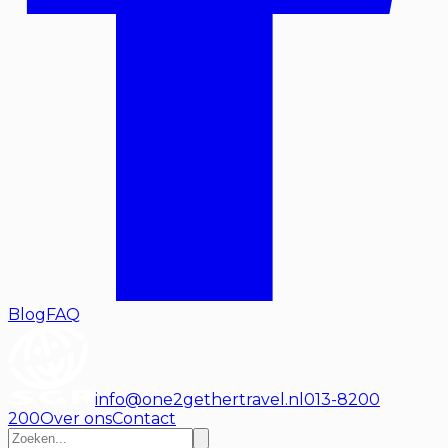
Blog
FAQ
info@one2gethertravel.nl
013-8200
200
Over ons
Contact