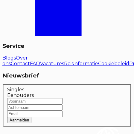
Service
Blogs
Over
ons
Contact
FAQ
Vacatures
Reisinformatie
Cookiebeleid
P
Nieuwsbrief
Singles
Eenouders
Aanmelden