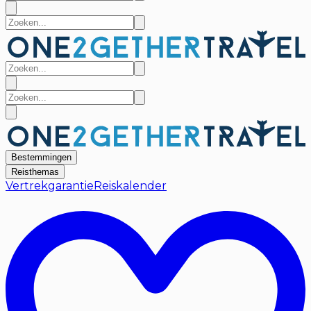
Bestemmingen
Reisthemas
Vertrekgarantie
Reiskalender