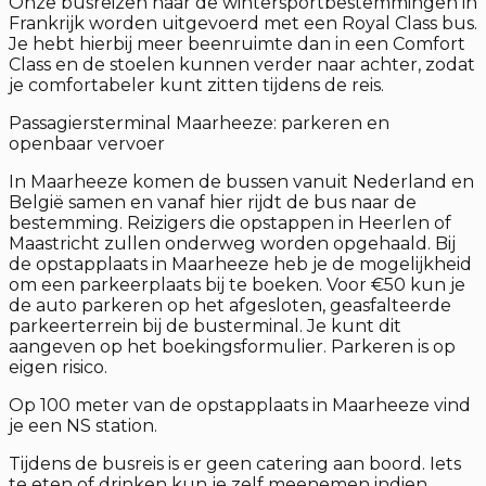
Onze busreizen naar de wintersportbestemmingen in
Frankrijk worden uitgevoerd met een Royal Class bus.
Je hebt hierbij meer beenruimte dan in een Comfort
Class en de stoelen kunnen verder naar achter, zodat
je comfortabeler kunt zitten tijdens de reis.
Passagiersterminal Maarheeze: parkeren en
openbaar vervoer
In Maarheeze komen de bussen vanuit Nederland en
België samen en vanaf hier rijdt de bus naar de
bestemming. Reizigers die opstappen in Heerlen of
Maastricht zullen onderweg worden opgehaald. Bij
de opstapplaats in Maarheeze heb je de mogelijkheid
om een parkeerplaats bij te boeken. Voor €50 kun je
de auto parkeren op het afgesloten, geasfalteerde
parkeerterrein bij de busterminal. Je kunt dit
aangeven op het boekingsformulier. Parkeren is op
eigen risico.
Op 100 meter van de opstapplaats in Maarheeze vind
je een NS station.
Tijdens de busreis is er geen catering aan boord. Iets
te eten of drinken kun je zelf meenemen indien