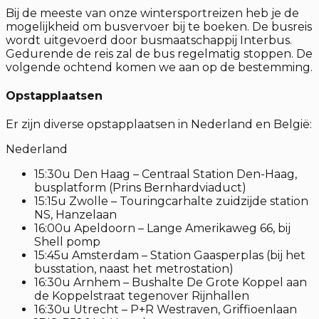
Bij de meeste van onze wintersportreizen heb je de
mogelijkheid om busvervoer bij te boeken. De busreis
wordt uitgevoerd door busmaatschappij Interbus.
Gedurende de reis zal de bus regelmatig stoppen. De
volgende ochtend komen we aan op de bestemming.
Opstapplaatsen
Er zijn diverse opstapplaatsen in Nederland en België:
Nederland
15:30u Den Haag – Centraal Station Den-Haag,
busplatform (Prins Bernhardviaduct)
15:15u Zwolle – Touringcarhalte zuidzijde station
NS, Hanzelaan
16:00u Apeldoorn – Lange Amerikaweg 66, bij
Shell pomp
15:45u Amsterdam – Station Gaasperplas (bij het
busstation, naast het metrostation)
16:30u Arnhem – Bushalte De Grote Koppel aan
de Koppelstraat tegenover Rijnhallen
16:30u Utrecht – P+R Westraven, Griffioenlaan