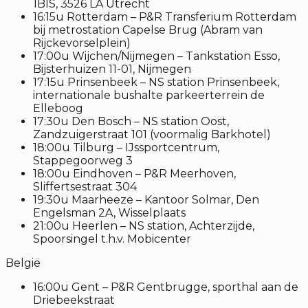
1BIS, 3526 LA Utrecht
16:15u Rotterdam – P&R Transferium Rotterdam
bij metrostation Capelse Brug (Abram van
Rijckevorselplein)
17:00u Wijchen/Nijmegen – Tankstation Esso,
Bijsterhuizen 11-01, Nijmegen
17:15u Prinsenbeek – NS station Prinsenbeek,
internationale bushalte parkeerterrein de
Elleboog
17:30u Den Bosch – NS station Oost,
Zandzuigerstraat 101 (voormalig Barkhotel)
18:00u Tilburg – IJssportcentrum,
Stappegoorweg 3
18:00u Eindhoven – P&R Meerhoven,
Sliffertsestraat 304
19:30u Maarheeze – Kantoor Solmar, Den
Engelsman 2A, Wisselplaats
21:00u Heerlen – NS station, Achterzijde,
Spoorsingel t.h.v. Mobicenter
België
16:00u Gent – P&R Gentbrugge, sporthal aan de
Driebeekstraat