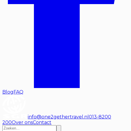
Blog
FAQ
info@one2gethertravel.nl
013-8200
200
Over ons
Contact