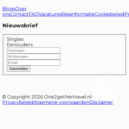
Blogs
Over
ons
Contact
FAQ
Vacatures
Reisinformatie
Cookiebeleid
P
Nieuwsbrief
Singles
Eenouders
Aanmelden
© Copyright
2026
One2gethertravel.nl
Privacybeleid
Algemene voorwaarden
Disclaimer