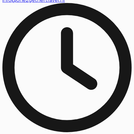
info@one2gethertravel.nl