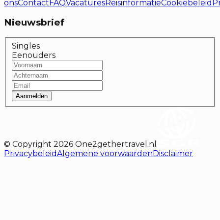
ons
Contact
FAQ
Vacatures
Reisinformatie
Cookiebeleid
P
Nieuwsbrief
Singles
Eenouders
Aanmelden
© Copyright
2026
One2gethertravel.nl
Privacybeleid
Algemene voorwaarden
Disclaimer