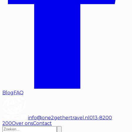
Blog
FAQ
info@one2gethertravel.nl
013-8200
200
Over ons
Contact