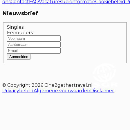
ons
Contact
FAQ
Vacatures
Reisinformatie
Cookiebeleid
P
Nieuwsbrief
Singles
Eenouders
Aanmelden
© Copyright
2026
One2gethertravel.nl
Privacybeleid
Algemene voorwaarden
Disclaimer