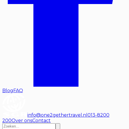
Blog
FAQ
info@one2gethertravel.nl
013-8200
200
Over ons
Contact