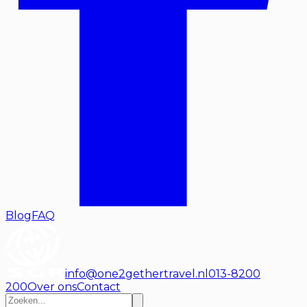
Blog
FAQ
info@one2gethertravel.nl
013-8200
200
Over ons
Contact