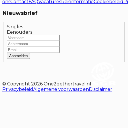
ons
Contact
FAQ
Vacatures
Reisinformatie
Cookiebeleid
P
Nieuwsbrief
Singles
Eenouders
Aanmelden
© Copyright
2026
One2gethertravel.nl
Privacybeleid
Algemene voorwaarden
Disclaimer