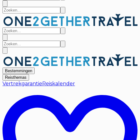
Bestemmingen
Reisthemas
Vertrekgarantie
Reiskalender