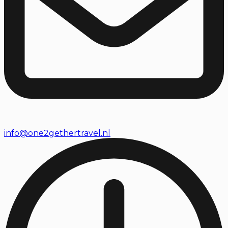
info@one2gethertravel.nl