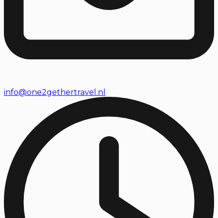
info@one2gethertravel.nl