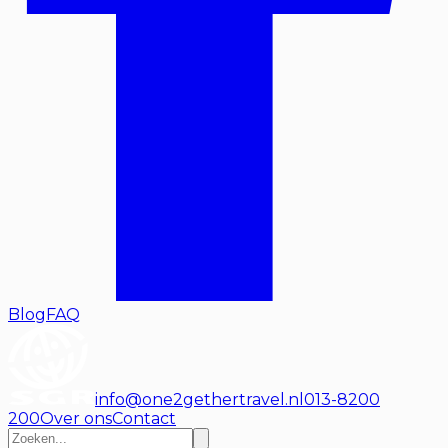
Blog
FAQ
info@one2gethertravel.nl
013-8200
200
Over ons
Contact