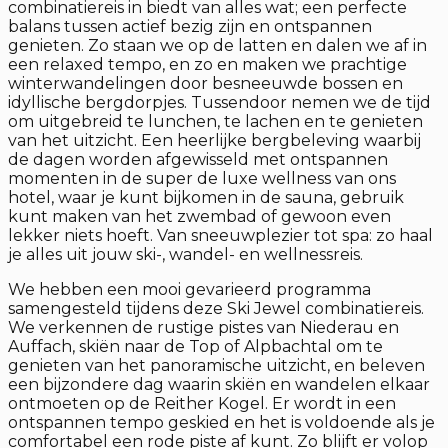
combinatiereis in biedt van alles wat; een perfecte
balans tussen actief bezig zijn en ontspannen
genieten. Zo staan we op de latten en dalen we af in
een relaxed tempo, en zo en maken we prachtige
winterwandelingen door besneeuwde bossen en
idyllische bergdorpjes. Tussendoor nemen we de tijd
om uitgebreid te lunchen, te lachen en te genieten
van het uitzicht. Een heerlijke bergbeleving waarbij
de dagen worden afgewisseld met ontspannen
momenten in de super de luxe wellness van ons
hotel, waar je kunt bijkomen in de sauna, gebruik
kunt maken van het zwembad of gewoon even
lekker niets hoeft. Van sneeuwplezier tot spa: zo haal
je alles uit jouw ski-, wandel- en wellnessreis.
We hebben een mooi gevarieerd programma
samengesteld tijdens deze Ski Jewel combinatiereis.
We verkennen de rustige pistes van Niederau en
Auffach, skiën naar de Top of Alpbachtal om te
genieten van het panoramische uitzicht, en beleven
een bijzondere dag waarin skiën en wandelen elkaar
ontmoeten op de Reither Kogel. Er wordt in een
ontspannen tempo geskied en het is voldoende als je
comfortabel een rode piste af kunt. Zo blijft er volop