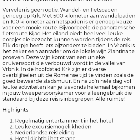
Vervelen is geen optie. Wandel- en fietspaden
genoeg op Krk. Met 500 kilometer aan wandelpaden
en 100 kilometer aan fietspaden is er genoeg keuze
voor een mooie route. Bijvoorbeeld de panoramische
fietsroute Kijac. Het eiland biedt heel veel leuke
dorpjes die bezocht kunnen worden tijdens de reis.
Elk dorpje heeft iets bijzonders te bieden. In Vrbnik is
het zeker een aanrader om de lokale wijn Žlahtina te
proeven. Deze wijn komt van een unieke
druivensoort die verbouwd wordt in de vallei van
Vrbnik. In de hoofdstad Krk zijn er diverse
overblijfselen uit de Romeinse tijd te vinden zoals de
goed bewaarde stadsmuur. En na zo’n hele dag vol
leuke activiteiten kan je ’s avonds helemaal bijkomen
in jouw tweepersoonskamer voor alleengebruik die
standaard bij deze reis is inbegrepen. Alle ruimte!
Highlights
Regelmatig entertainment in het hotel
Leuke excursiemogelijkheden
Nederlandse reisleiding
Hotel dichtbij het strand