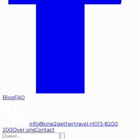
Blog
FAQ
info@one2gethertravel.nl
013-8200
200
Over ons
Contact