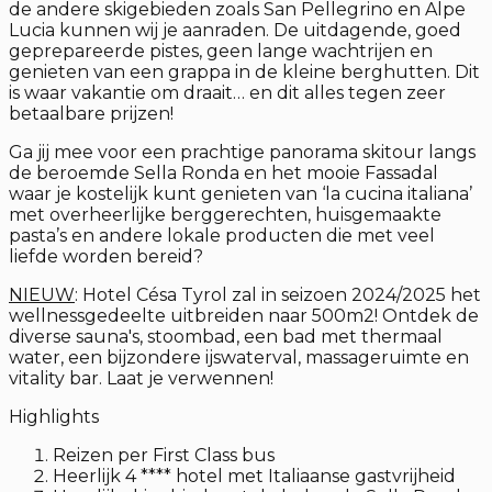
de andere skigebieden zoals San Pellegrino en Alpe
Lucia kunnen wij je aanraden. De uitdagende, goed
geprepareerde pistes, geen lange wachtrijen en
genieten van een grappa in de kleine berghutten. Dit
is waar vakantie om draait… en dit alles tegen zeer
betaalbare prijzen!
Ga jij mee voor een prachtige panorama skitour langs
de beroemde Sella Ronda en het mooie Fassadal
waar je kostelijk kunt genieten van ‘la cucina italiana’
met overheerlijke berggerechten, huisgemaakte
pasta’s en andere lokale producten die met veel
liefde worden bereid?
NIEUW
: Hotel Césa Tyrol zal in seizoen 2024/2025 het
wellnessgedeelte uitbreiden naar 500m2! Ontdek de
diverse sauna's, stoombad, een bad met thermaal
water, een bijzondere ijswaterval, massageruimte en
vitality bar. Laat je verwennen!
Highlights
Reizen per First Class bus
Heerlijk 4 **** hotel met Italiaanse gastvrijheid