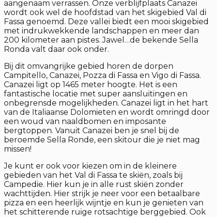
aangenaam verrassen. Onze verblijfplaats Canazei
wordt ook wel de hoofdstad van het skigebied Val di
Fassa genoemd. Deze vallei biedt een mooi skigebied
met indrukwekkende landschappen en meer dan
200 kilometer aan pistes. Jawel…de bekende Sella
Ronda valt daar ook onder.
Bij dit omvangrijke gebied horen de dorpen
Campitello, Canazei, Pozza di Fassa en Vigo di Fassa.
Canazei ligt op 1465 meter hoogte. Het is een
fantastische locatie met super aansluitingen en
onbegrensde mogelijkheden. Canazei ligt in het hart
van de Italiaanse Dolomieten en wordt omringd door
een woud van naaldbomen en imposante
bergtoppen. Vanuit Canazei ben je snel bij de
beroemde Sella Ronde, een skitour die je niet mag
missen!
Je kunt er ook voor kiezen om in de kleinere
gebieden van het Val di Fassa te skiën, zoals bij
Campedie. Hier kun je in alle rust skiën zonder
wachttijden. Hier strijk je neer voor een betaalbare
pizza en een heerlijk wijntje en kun je genieten van
het schitterende ruige rotsachtige berggebied. Ook