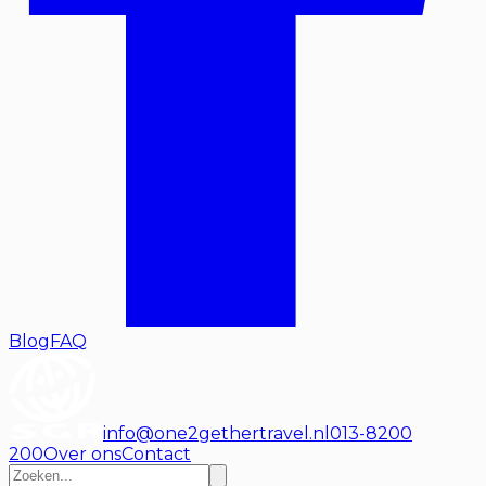
Blog
FAQ
info@one2gethertravel.nl
013-8200
200
Over ons
Contact