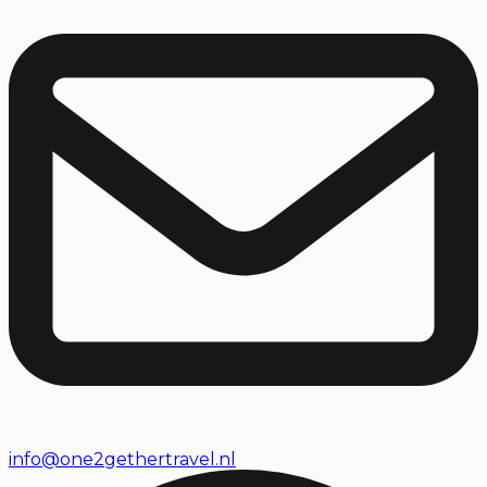
info@one2gethertravel.nl