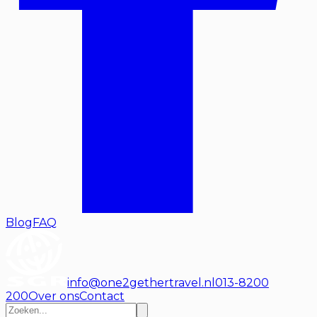
Blog
FAQ
info@one2gethertravel.nl
013-8200
200
Over ons
Contact