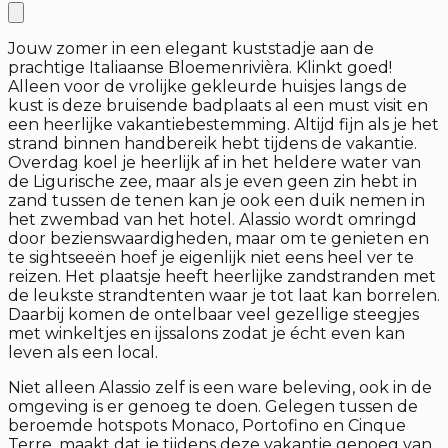
Jouw zomer in een elegant kuststadje aan de
prachtige Italiaanse Bloemenrivièra. Klinkt goed!
Alleen voor de vrolijke gekleurde huisjes langs de
kust is deze bruisende badplaats al een must visit en
een heerlijke vakantiebestemming. Altijd fijn als je het
strand binnen handbereik hebt tijdens de vakantie.
Overdag koel je heerlijk af in het heldere water van
de Ligurische zee, maar als je even geen zin hebt in
zand tussen de tenen kan je ook een duik nemen in
het zwembad van het hotel. Alassio wordt omringd
door bezienswaardigheden, maar om te genieten en
te sightseeën hoef je eigenlijk niet eens heel ver te
reizen. Het plaatsje heeft heerlijke zandstranden met
de leukste strandtenten waar je tot laat kan borrelen.
Daarbij komen de ontelbaar veel gezellige steegjes
met winkeltjes en ijssalons zodat je écht even kan
leven als een local.
Niet alleen Alassio zelf is een ware beleving, ook in de
omgeving is er genoeg te doen. Gelegen tussen de
beroemde hotspots Monaco, Portofino en Cinque
Terre, maakt dat je tijdens deze vakantie genoeg van