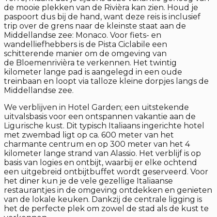
de mooie plekken van de Rivièra kan zien. Houd je
paspoort dus bij de hand, want deze reis is inclusief
trip over de grens naar de kleinste staat aan de
Middellandse zee: Monaco. Voor fiets- en
wandelliefhebbers is de Pista Ciclabile een
schitterende manier om de omgeving van
de Bloemenrivièra te verkennen. Het twintig
kilometer lange pad is aangelegd in een oude
treinbaan en loopt via talloze kleine dorpjes langs de
Middellandse zee.
We verblijven in Hotel Garden; een uitstekende
uitvalsbasis voor een ontspannen vakantie aan de
Ligurische kust. Dit typisch Italiaans ingerichte hotel
met zwembad ligt op ca. 600 meter van het
charmante centrum en op 300 meter van het 4
kilometer lange strand van Alassio. Het verblijf is op
basis van logies en ontbijt, waarbij er elke ochtend
een uitgebreid ontbijtbuffet wordt geserveerd. Voor
het diner kun je de vele gezellige Italiaanse
restaurantjes in de omgeving ontdekken en genieten
van de lokale keuken. Dankzij de centrale ligging is
het de perfecte plek om zowel de stad als de kust te