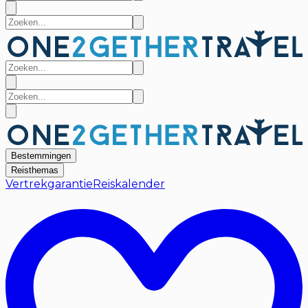
Bestemmingen
Reisthemas
Vertrekgarantie
Reiskalender