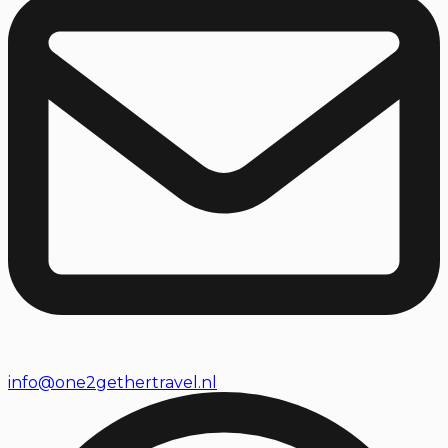
info@one2gethertravel.nl