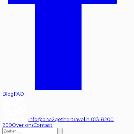
Blog
FAQ
info@one2gethertravel.nl
013-8200
200
Over ons
Contact