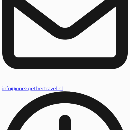
info@one2gethertravel.nl