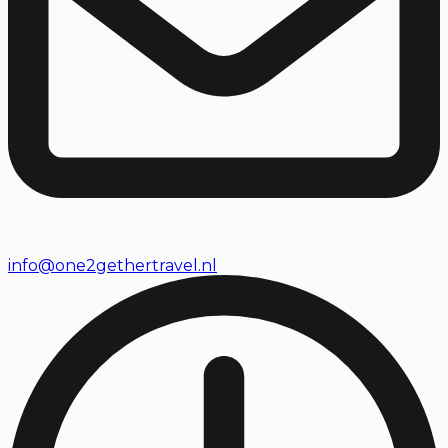
info@one2gethertravel.nl