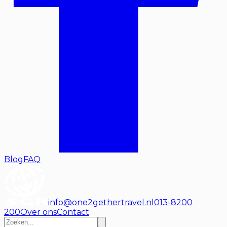
Blog
FAQ
info@one2gethertravel.nl
013-8200
200
Over ons
Contact