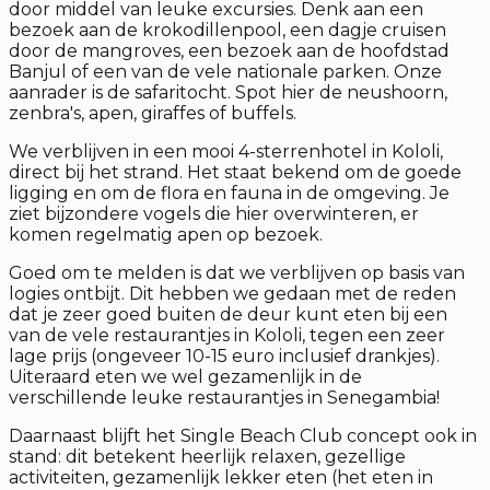
door middel van leuke excursies. Denk aan een
bezoek aan de krokodillenpool, een dagje cruisen
door de mangroves, een bezoek aan de hoofdstad
Banjul of een van de vele nationale parken. Onze
aanrader is de safaritocht. Spot hier de neushoorn,
zenbra's, apen, giraffes of buffels.
We verblijven in een mooi 4-sterrenhotel in Kololi,
direct bij het strand. Het staat bekend om de goede
ligging en om de flora en fauna in de omgeving. Je
ziet bijzondere vogels die hier overwinteren, er
komen regelmatig apen op bezoek.
Goed om te melden is dat we verblijven op basis van
logies ontbijt. Dit hebben we gedaan met de reden
dat je zeer goed buiten de deur kunt eten bij een
van de vele restaurantjes in Kololi, tegen een zeer
lage prijs (ongeveer 10-15 euro inclusief drankjes).
Uiteraard eten we wel gezamenlijk in de
verschillende leuke restaurantjes in Senegambia!
Daarnaast blijft het Single Beach Club concept ook in
stand: dit betekent heerlijk relaxen, gezellige
activiteiten, gezamenlijk lekker eten (het eten in