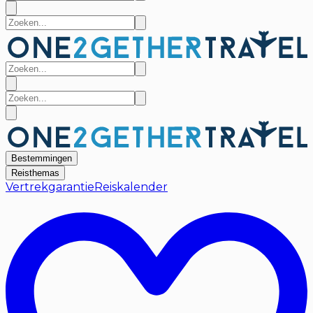
Bestemmingen
Reisthemas
Vertrekgarantie
Reiskalender