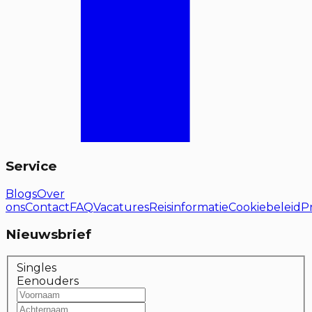
Service
Blogs
Over
ons
Contact
FAQ
Vacatures
Reisinformatie
Cookiebeleid
P
Nieuwsbrief
Singles
Eenouders