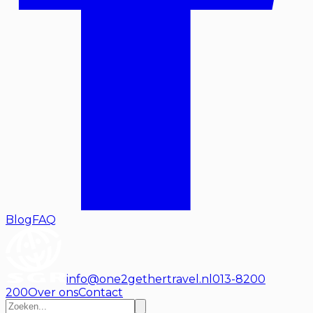
Blog
FAQ
info@one2gethertravel.nl
013-8200
200
Over ons
Contact