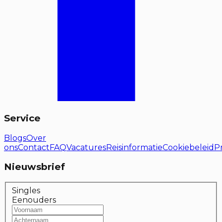
Service
Blogs
Over
ons
Contact
FAQ
Vacatures
Reisinformatie
Cookiebeleid
P
Nieuwsbrief
Singles
Eenouders