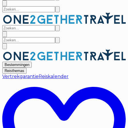
Bestemmingen
Reisthemas
Vertrekgarantie
Reiskalender