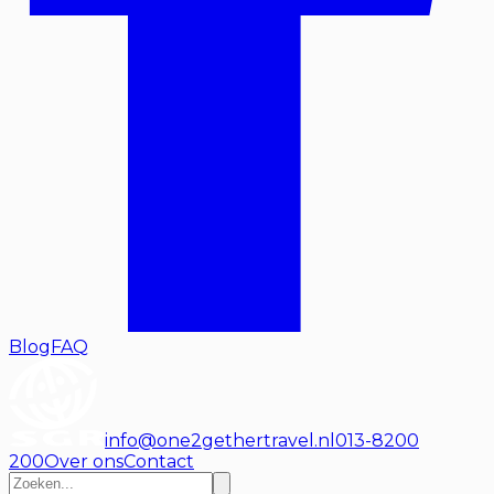
Blog
FAQ
info@one2gethertravel.nl
013-8200
200
Over ons
Contact