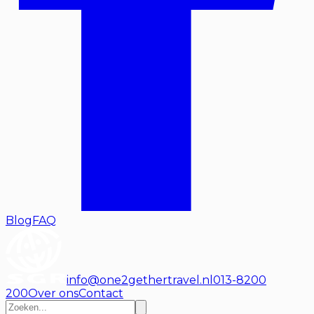
Blog
FAQ
info@one2gethertravel.nl
013-8200
200
Over ons
Contact