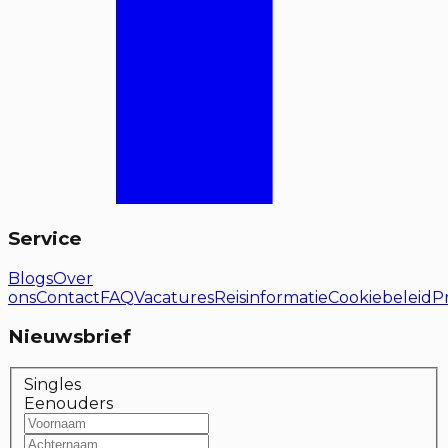
Service
Blogs
Over
ons
Contact
FAQ
Vacatures
Reisinformatie
Cookiebeleid
P
Nieuwsbrief
Singles
Eenouders