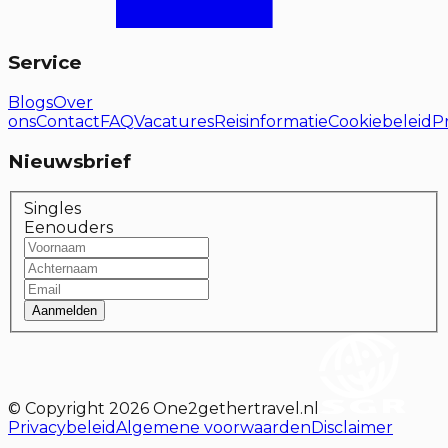
Service
Blogs
Over
ons
Contact
FAQ
Vacatures
Reisinformatie
Cookiebeleid
P
Nieuwsbrief
Singles
Eenouders
Aanmelden
© Copyright
2026
One2gethertravel.nl
Privacybeleid
Algemene voorwaarden
Disclaimer