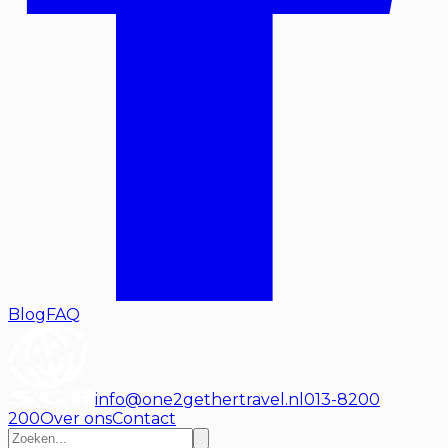
Blog
FAQ
info@one2gethertravel.nl
013-8200
200
Over ons
Contact