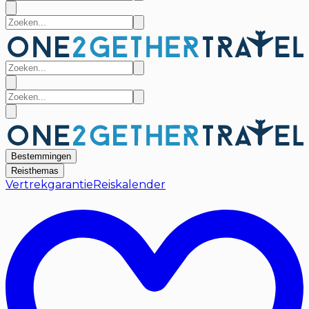
Bestemmingen
Reisthemas
Vertrekgarantie
Reiskalender