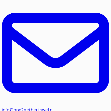
info@one2gethertravel.nl