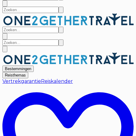
Bestemmingen
Reisthemas
Vertrekgarantie
Reiskalender