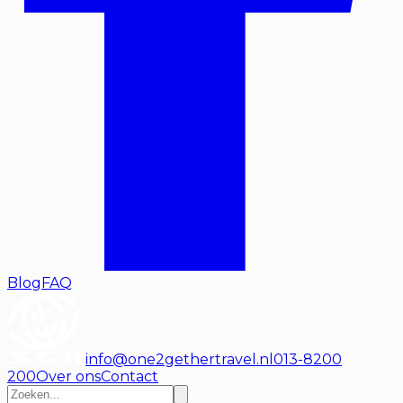
Blog
FAQ
info@one2gethertravel.nl
013-8200
200
Over ons
Contact