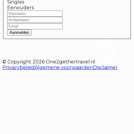
Singles
Eenouders
Aanmelden
© Copyright
2026
One2gethertravel.nl
Privacybeleid
Algemene voorwaarden
Disclaimer