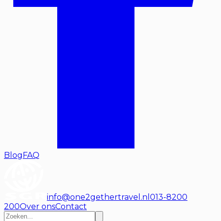
Blog
FAQ
info@one2gethertravel.nl
013-8200
200
Over ons
Contact