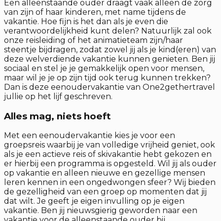
Een alleenstaande ouder draagt vaak alleen de zorg
van zijn of haar kinderen, met name tijdens de
vakantie. Hoe fijn is het dan als je even die
verantwoordelijkheid kunt delen? Natuurlijk zal ook
onze reisleiding of het animatieteam zijn/haar
steentje bijdragen, zodat zowel jij als je kind(eren) van
deze welverdiende vakantie kunnen genieten. Ben jij
sociaal en stel je je gemakkelijk open voor mensen,
maar wil je je op zijn tijd ook terug kunnen trekken?
Dan is deze eenoudervakantie van One2gethertravel
jullie op het lijf geschreven.
Alles mag, niets hoeft
Met een eenoudervakantie kies je voor een
groepsreis waarbij je van volledige vrijheid geniet, ook
als je een actieve reis of skivakantie hebt gekozen en
er hierbij een programma is opgesteld. Wil jij als ouder
op vakantie en alleen nieuwe en gezellige mensen
leren kennen in een ongedwongen sfeer? Wij bieden
de gezelligheid van een groep op momenten dat jij
dat wilt. Je geeft je eigen invulling op je eigen
vakantie. Ben jij nieuwsgierig geworden naar een
vakantie voor de alleenstaande ouder bij