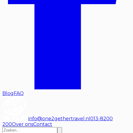
Blog
FAQ
info@one2gethertravel.nl
013-8200
200
Over ons
Contact