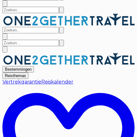
Bestemmingen
Reisthemas
Vertrekgarantie
Reiskalender