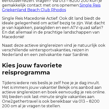
eenouderreizen. Vragen? Via 013 – 8200 200 kun je
gemakkelijk contact met ons opnemen.
Single Reis
Griekenland Beach Club Rhodos
Single Reis Macedonië Actief: Ook dit land biedt de
ideale gelegenheid om actief bezig te zijn. Wat dacht
je van kajakken, paragliden en een ATV-quad safari?
En dat allemaal in de prachtige landschappen van
Macedonië!
Naast deze actieve singlereizen vind je natuurlijk ook
verschillende wintersportvakanties, reizen in
Nederland en een zeilvakantie naar Sardinië.
Kies jouw favoriete
reisprogramma
Tijdens iedere reis beslis je zelf hoe je je dag invult.
Het is immers jouw vakantie! Bekijk ons aanbod aan
actieve singlereizen en boek eenvoudig je reis online.
Wij bieden ook last-minute single vakanties aan.
One2gethertravel is ook bereikbaar via 013 – 8200
200 om al je vragen te stellen.