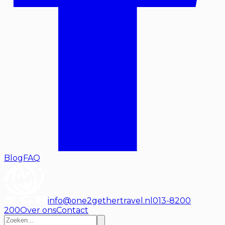
Blog
FAQ
info@one2gethertravel.nl
013-8200
200
Over ons
Contact