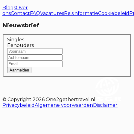
Blogs
Over
ons
Contact
FAQ
Vacatures
Reisinformatie
Cookiebeleid
P
Nieuwsbrief
Singles
Eenouders
Aanmelden
© Copyright
2026
One2gethertravel.nl
Privacybeleid
Algemene voorwaarden
Disclaimer