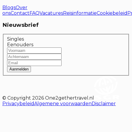
Blogs
Over
ons
Contact
FAQ
Vacatures
Reisinformatie
Cookiebeleid
P
Nieuwsbrief
Singles
Eenouders
Aanmelden
© Copyright
2026
One2gethertravel.nl
Privacybeleid
Algemene voorwaarden
Disclaimer