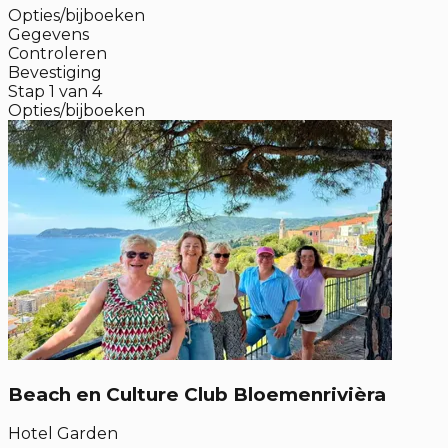
Opties/bijboeken
Gegevens
Controleren
Bevestiging
Stap
1
van
4
Opties/bijboeken
Beach en Culture Club Bloemenrivièra
Hotel Garden