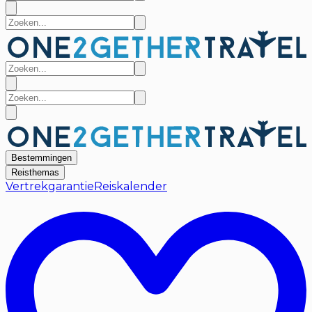
Bestemmingen
Reisthemas
Vertrekgarantie
Reiskalender