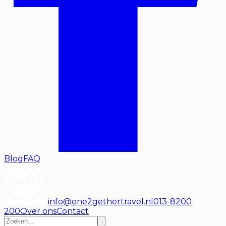
Blog
FAQ
info@one2gethertravel.nl
013-8200
200
Over ons
Contact