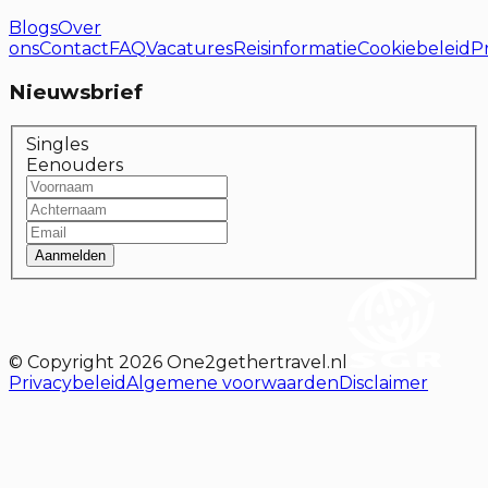
Blogs
Over
ons
Contact
FAQ
Vacatures
Reisinformatie
Cookiebeleid
P
Nieuwsbrief
Singles
Eenouders
Aanmelden
© Copyright
2026
One2gethertravel.nl
Privacybeleid
Algemene voorwaarden
Disclaimer