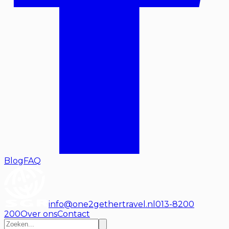
Blog
FAQ
info@one2gethertravel.nl
013-8200
200
Over ons
Contact