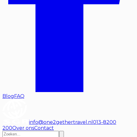
Blog
FAQ
info@one2gethertravel.nl
013-8200
200
Over ons
Contact