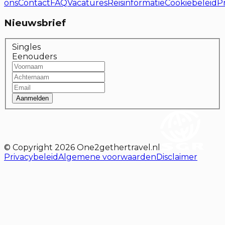
ons
Contact
FAQ
Vacatures
Reisinformatie
Cookiebeleid
P
Nieuwsbrief
Singles
Eenouders
Aanmelden
© Copyright
2026
One2gethertravel.nl
Privacybeleid
Algemene voorwaarden
Disclaimer