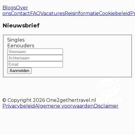
Blogs
Over
ons
Contact
FAQ
Vacatures
Reisinformatie
Cookiebeleid
P
Nieuwsbrief
Singles
Eenouders
Aanmelden
© Copyright
2026
One2gethertravel.nl
Privacybeleid
Algemene voorwaarden
Disclaimer