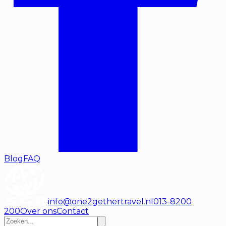
Blog
FAQ
info@one2gethertravel.nl
013-8200
200
Over ons
Contact