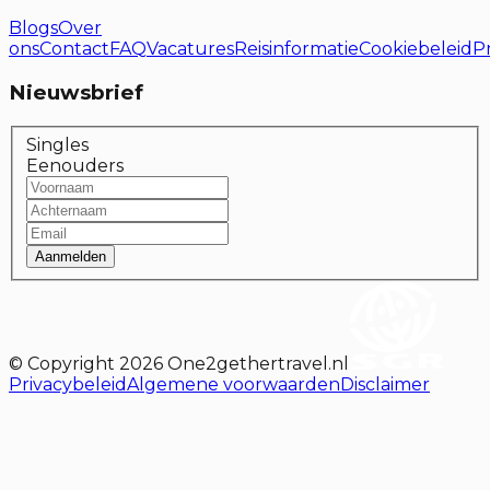
Blogs
Over
ons
Contact
FAQ
Vacatures
Reisinformatie
Cookiebeleid
P
Nieuwsbrief
Singles
Eenouders
Aanmelden
© Copyright
2026
One2gethertravel.nl
Privacybeleid
Algemene voorwaarden
Disclaimer