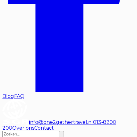
Blog
FAQ
info@one2gethertravel.nl
013-8200
200
Over ons
Contact