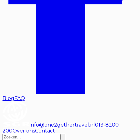
Blog
FAQ
info@one2gethertravel.nl
013-8200
200
Over ons
Contact