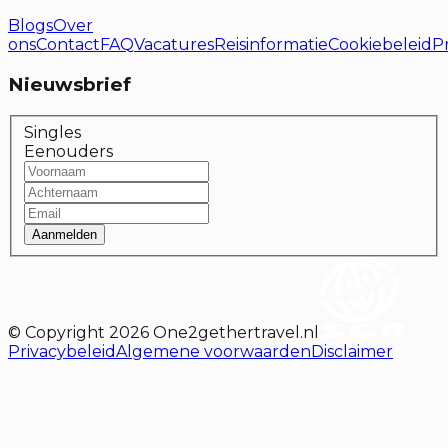
Blogs
Over
ons
Contact
FAQ
Vacatures
Reisinformatie
Cookiebeleid
P
Nieuwsbrief
Singles
Eenouders
Aanmelden
© Copyright
2026
One2gethertravel.nl
Privacybeleid
Algemene voorwaarden
Disclaimer