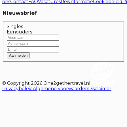
ons
Contact
FAQ
Vacatures
Reisinformatie
Cookiebeleid
P
Nieuwsbrief
Singles
Eenouders
Aanmelden
© Copyright
2026
One2gethertravel.nl
Privacybeleid
Algemene voorwaarden
Disclaimer