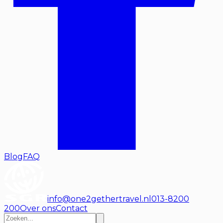
Blog
FAQ
info@one2gethertravel.nl
013-8200
200
Over ons
Contact