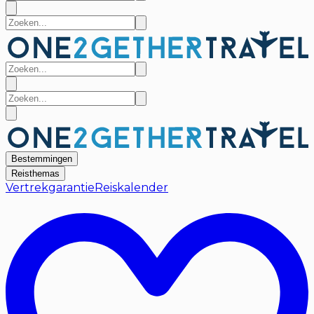
Bestemmingen
Reisthemas
Vertrekgarantie
Reiskalender