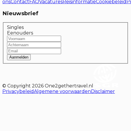
ons
Contact
FAQ
Vacatures
Reisinformatie
Cookiebeleid
P
Nieuwsbrief
Singles
Eenouders
Aanmelden
© Copyright
2026
One2gethertravel.nl
Privacybeleid
Algemene voorwaarden
Disclaimer