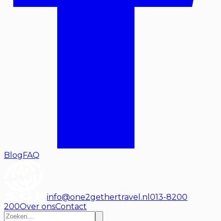
Blog
FAQ
info@one2gethertravel.nl
013-8200
200
Over ons
Contact