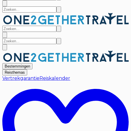
Bestemmingen
Reisthemas
Vertrekgarantie
Reiskalender