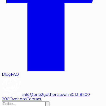
Blog
FAQ
info@one2gethertravel.nl
013-8200
200
Over ons
Contact