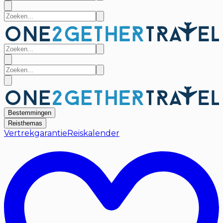
Bestemmingen
Reisthemas
Vertrekgarantie
Reiskalender