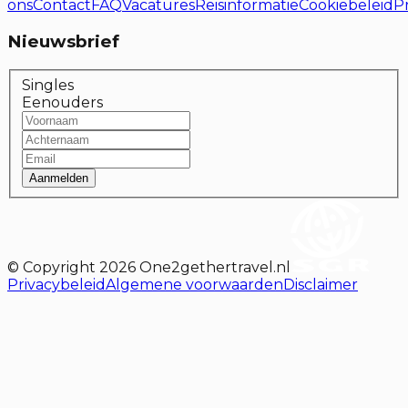
ons
Contact
FAQ
Vacatures
Reisinformatie
Cookiebeleid
P
Nieuwsbrief
Singles
Eenouders
Aanmelden
© Copyright
2026
One2gethertravel.nl
Privacybeleid
Algemene voorwaarden
Disclaimer