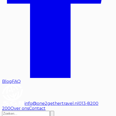
Blog
FAQ
info@one2gethertravel.nl
013-8200
200
Over ons
Contact