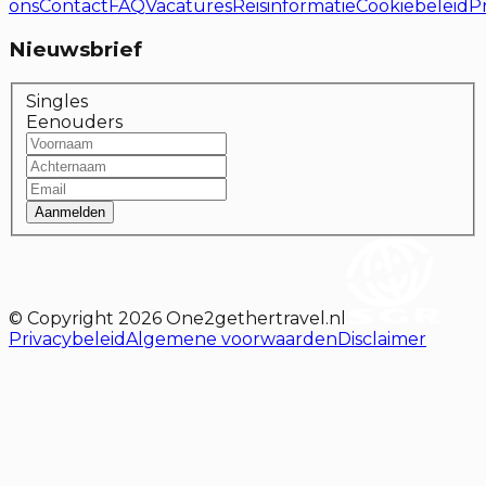
ons
Contact
FAQ
Vacatures
Reisinformatie
Cookiebeleid
P
Nieuwsbrief
Singles
Eenouders
Aanmelden
© Copyright
2026
One2gethertravel.nl
Privacybeleid
Algemene voorwaarden
Disclaimer