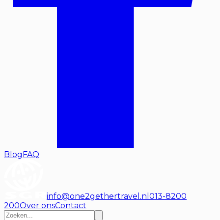
Blog
FAQ
info@one2gethertravel.nl
013-8200
200
Over ons
Contact