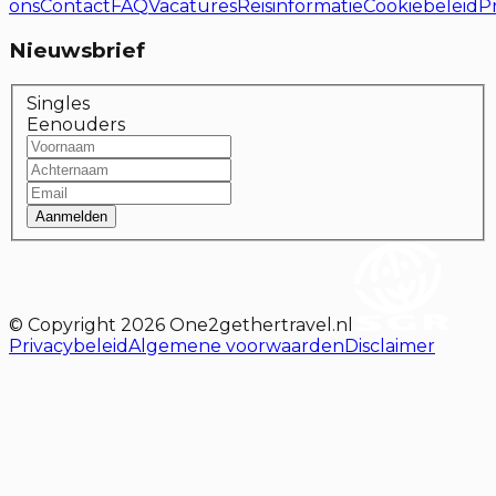
ons
Contact
FAQ
Vacatures
Reisinformatie
Cookiebeleid
P
Nieuwsbrief
Singles
Eenouders
Aanmelden
© Copyright
2026
One2gethertravel.nl
Privacybeleid
Algemene voorwaarden
Disclaimer