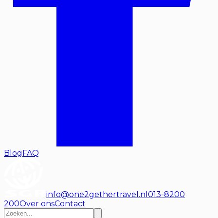
Blog
FAQ
info@one2gethertravel.nl
013-8200
200
Over ons
Contact