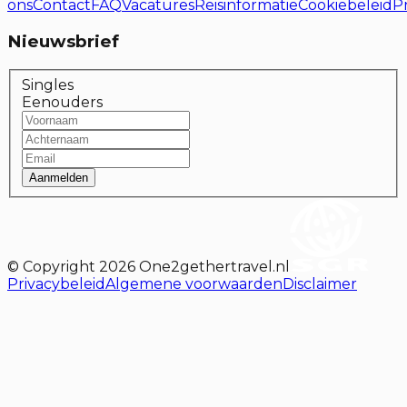
ons
Contact
FAQ
Vacatures
Reisinformatie
Cookiebeleid
P
Nieuwsbrief
Singles
Eenouders
Aanmelden
© Copyright
2026
One2gethertravel.nl
Privacybeleid
Algemene voorwaarden
Disclaimer