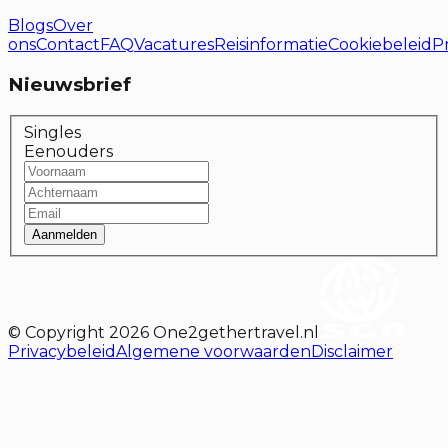
Blogs
Over
ons
Contact
FAQ
Vacatures
Reisinformatie
Cookiebeleid
P
Nieuwsbrief
Singles
Eenouders
Aanmelden
© Copyright
2026
One2gethertravel.nl
Privacybeleid
Algemene voorwaarden
Disclaimer