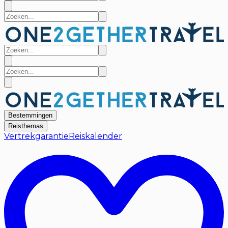
Bestemmingen
Reisthemas
Vertrekgarantie
Reiskalender