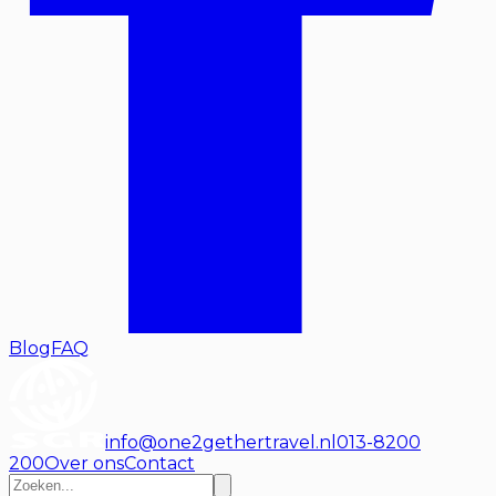
Blog
FAQ
info@one2gethertravel.nl
013-8200
200
Over ons
Contact