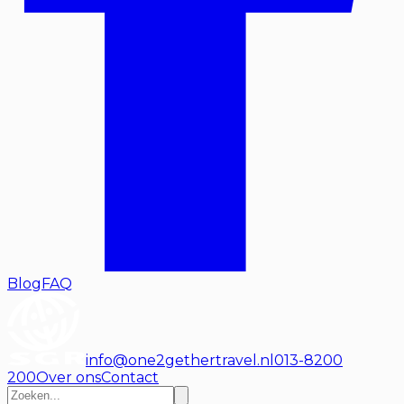
Blog
FAQ
info@one2gethertravel.nl
013-8200
200
Over ons
Contact