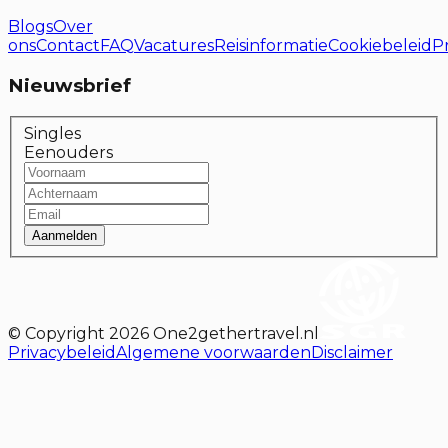
Blogs
Over
ons
Contact
FAQ
Vacatures
Reisinformatie
Cookiebeleid
P
Nieuwsbrief
Singles
Eenouders
Aanmelden
© Copyright
2026
One2gethertravel.nl
Privacybeleid
Algemene voorwaarden
Disclaimer