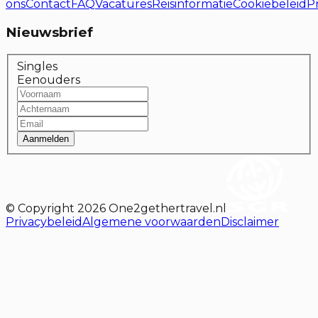
ons
Contact
FAQ
Vacatures
Reisinformatie
Cookiebeleid
P
Nieuwsbrief
Singles
Eenouders
Aanmelden
© Copyright
2026
One2gethertravel.nl
Privacybeleid
Algemene voorwaarden
Disclaimer