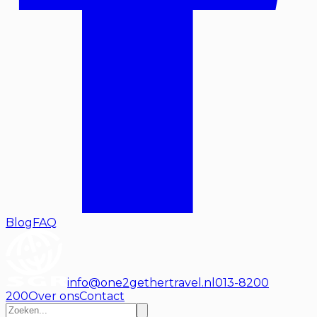
Blog
FAQ
info@one2gethertravel.nl
013-8200
200
Over ons
Contact