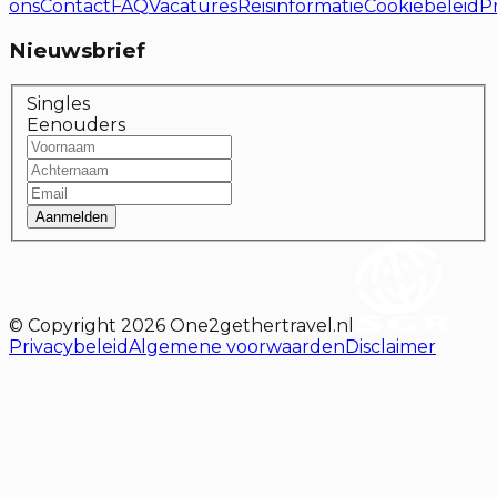
ons
Contact
FAQ
Vacatures
Reisinformatie
Cookiebeleid
P
Nieuwsbrief
Singles
Eenouders
Aanmelden
© Copyright
2026
One2gethertravel.nl
Privacybeleid
Algemene voorwaarden
Disclaimer