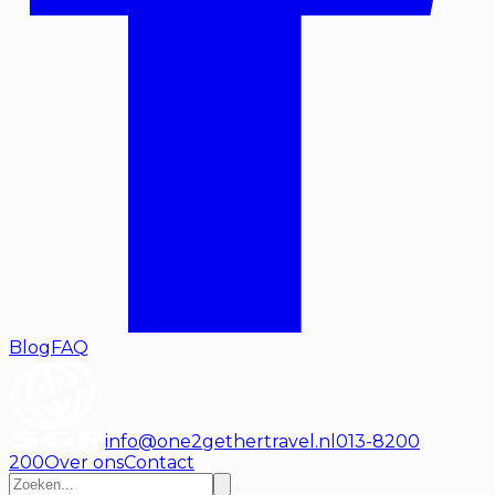
Blog
FAQ
info@one2gethertravel.nl
013-8200
200
Over ons
Contact