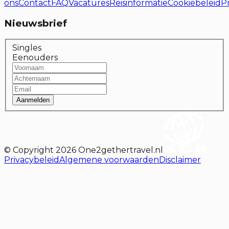
ons
Contact
FAQ
Vacatures
Reisinformatie
Cookiebeleid
P
Nieuwsbrief
Singles
Eenouders
Aanmelden
© Copyright
2026
One2gethertravel.nl
Privacybeleid
Algemene voorwaarden
Disclaimer