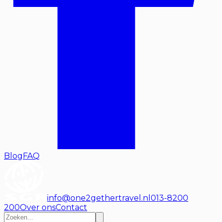
Blog
FAQ
info@one2gethertravel.nl
013-8200
200
Over ons
Contact