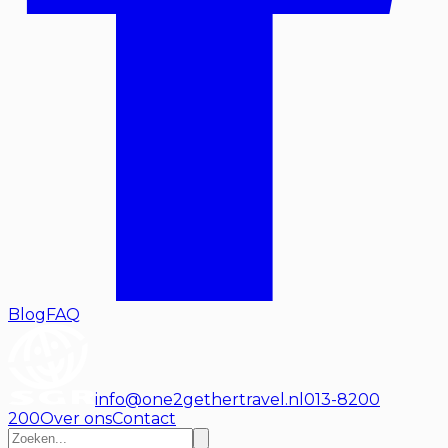
Blog
FAQ
info@one2gethertravel.nl
013-8200
200
Over ons
Contact