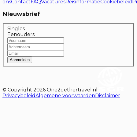
ons
Contact
FAQ
Vacatures
Reisinformatie
Cookiebeleid
P
Nieuwsbrief
Singles
Eenouders
Aanmelden
© Copyright
2026
One2gethertravel.nl
Privacybeleid
Algemene voorwaarden
Disclaimer