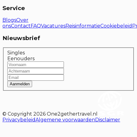
Service
Blogs
Over
ons
Contact
FAQ
Vacatures
Reisinformatie
Cookiebeleid
P
Nieuwsbrief
Singles
Eenouders
Aanmelden
© Copyright
2026
One2gethertravel.nl
Privacybeleid
Algemene voorwaarden
Disclaimer