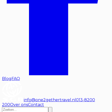
Blog
FAQ
info@one2gethertravel.nl
013-8200
200
Over ons
Contact