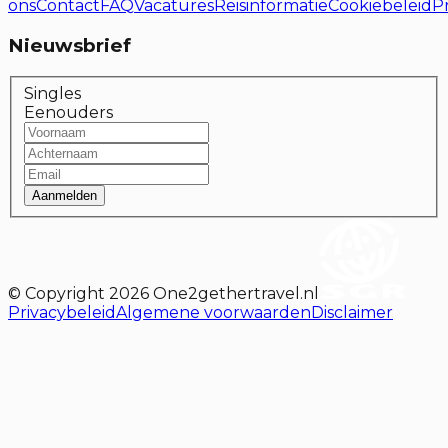
ons
Contact
FAQ
Vacatures
Reisinformatie
Cookiebeleid
P
Nieuwsbrief
Singles
Eenouders
Aanmelden
© Copyright
2026
One2gethertravel.nl
Privacybeleid
Algemene voorwaarden
Disclaimer