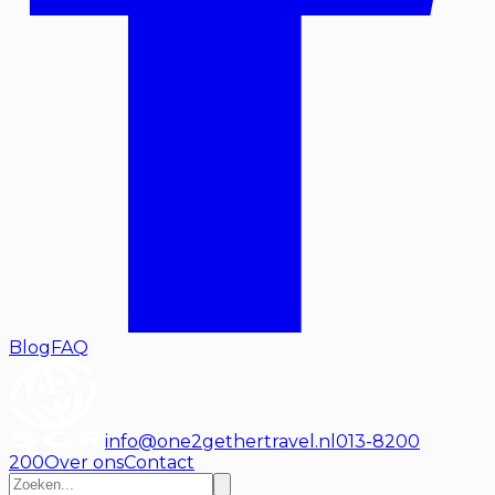
Blog
FAQ
info@one2gethertravel.nl
013-8200
200
Over ons
Contact