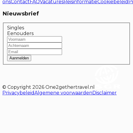
ons
Contact
FAQ
Vacatures
Reisinformatie
Cookiebeleid
P
Nieuwsbrief
Singles
Eenouders
Aanmelden
© Copyright
2026
One2gethertravel.nl
Privacybeleid
Algemene voorwaarden
Disclaimer