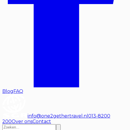
Blog
FAQ
info@one2gethertravel.nl
013-8200
200
Over ons
Contact