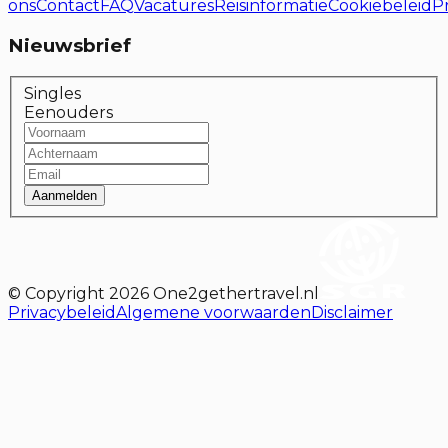
ons
Contact
FAQ
Vacatures
Reisinformatie
Cookiebeleid
P
Nieuwsbrief
Singles
Eenouders
Aanmelden
© Copyright
2026
One2gethertravel.nl
Privacybeleid
Algemene voorwaarden
Disclaimer