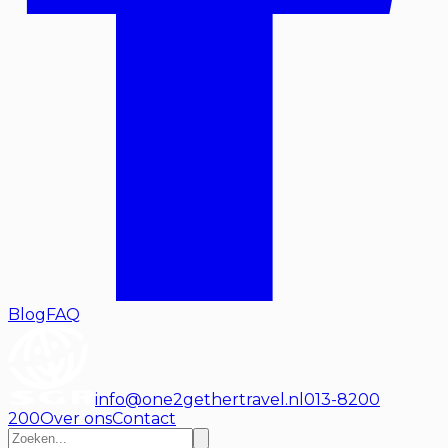
Blog
FAQ
info@one2gethertravel.nl
013-8200
200
Over ons
Contact