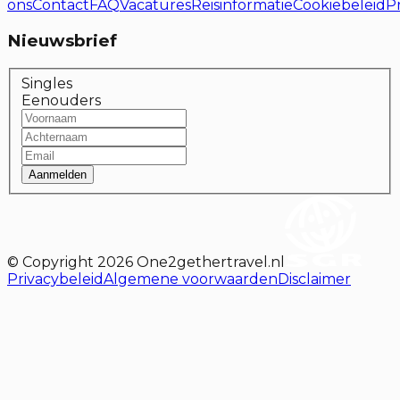
ons
Contact
FAQ
Vacatures
Reisinformatie
Cookiebeleid
P
Nieuwsbrief
Singles
Eenouders
Aanmelden
© Copyright
2026
One2gethertravel.nl
Privacybeleid
Algemene voorwaarden
Disclaimer