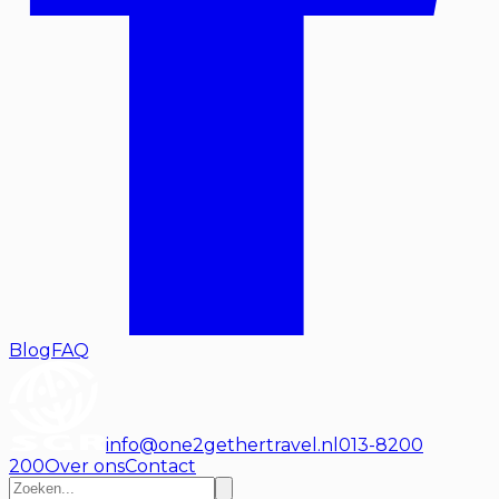
Blog
FAQ
info@one2gethertravel.nl
013-8200
200
Over ons
Contact