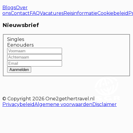
Blogs
Over
ons
Contact
FAQ
Vacatures
Reisinformatie
Cookiebeleid
P
Nieuwsbrief
Singles
Eenouders
Aanmelden
© Copyright
2026
One2gethertravel.nl
Privacybeleid
Algemene voorwaarden
Disclaimer