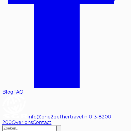
Blog
FAQ
info@one2gethertravel.nl
013-8200
200
Over ons
Contact