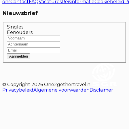
ons
Contact
FAQ
Vacatures
Reisinformatie
Cookiebeleid
P
Nieuwsbrief
Singles
Eenouders
Aanmelden
© Copyright
2026
One2gethertravel.nl
Privacybeleid
Algemene voorwaarden
Disclaimer