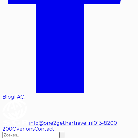
Blog
FAQ
info@one2gethertravel.nl
013-8200
200
Over ons
Contact