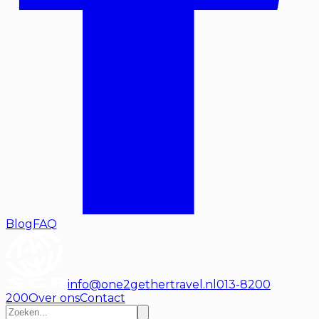
Blog
FAQ
info@one2gethertravel.nl
013-8200
200
Over ons
Contact