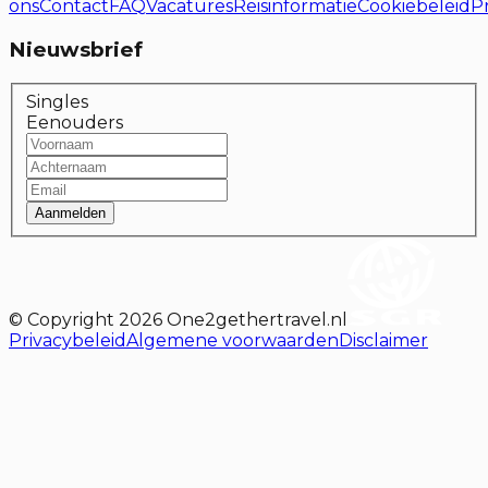
ons
Contact
FAQ
Vacatures
Reisinformatie
Cookiebeleid
P
Nieuwsbrief
Singles
Eenouders
Aanmelden
© Copyright
2026
One2gethertravel.nl
Privacybeleid
Algemene voorwaarden
Disclaimer