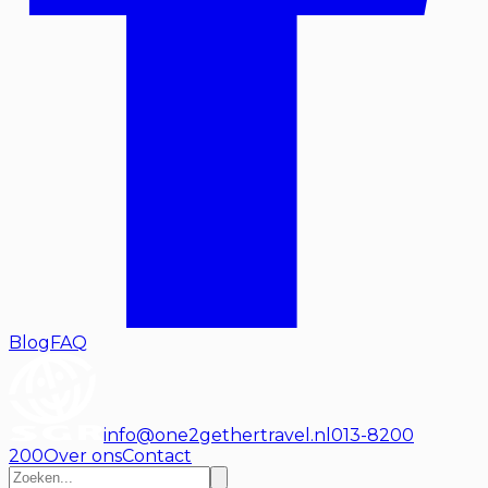
Blog
FAQ
info@one2gethertravel.nl
013-8200
200
Over ons
Contact