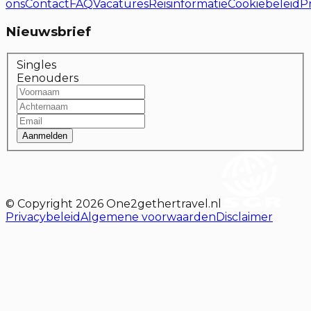
ons
Contact
FAQ
Vacatures
Reisinformatie
Cookiebeleid
P
Nieuwsbrief
Singles
Eenouders
Aanmelden
© Copyright
2026
One2gethertravel.nl
Privacybeleid
Algemene voorwaarden
Disclaimer