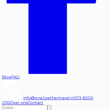
Blog
FAQ
info@one2gethertravel.nl
013-8200
200
Over ons
Contact