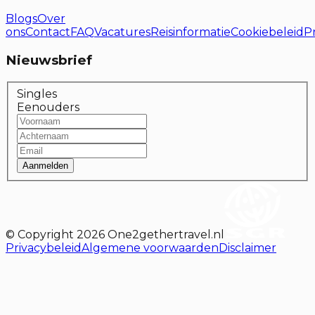
Blogs
Over
ons
Contact
FAQ
Vacatures
Reisinformatie
Cookiebeleid
P
Nieuwsbrief
Singles
Eenouders
Aanmelden
© Copyright
2026
One2gethertravel.nl
Privacybeleid
Algemene voorwaarden
Disclaimer